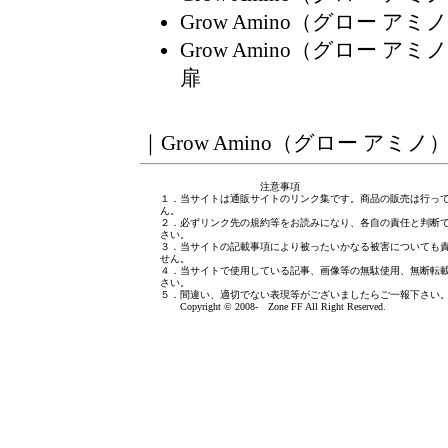
Grow Amino（グロー
Grow Amino（グロー
扉
｜
Grow Amino（グロー ア
注意事項
１．当サイトは通販サイトのリンク集です。商品の販売は行っ
ん。
２．必ずリンク先の規約等をお読みになり、各自の責任と判断
さい。
３．当サイトの記載事項により被ったいかなる被害についても
せん。
４．当サイトで使用している記事、画像等の無駄使用、無断転
さい。
５．間違い、適切でない表現等がございましたら
ご一報下さい
Copyright © 2008- Zone FF All Right Reserved.