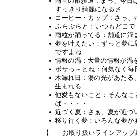
雨音の散歩道
：まっ、今日
すっきり綺麗になるさ
コーヒー・カップ：さっ、
ぷらぷらと
：いつもどこで
雨粒が踊ってる：舗道に溜
夢を叶えたい：ずっと夢に
ですよね
情報の渦：大量の情報が渦
ボサっ～とね
：何気なく毎
木漏れ日
：陽の光があたる
生まれる
他愛もないこと：そんなこ
ば・・・・
近づく夏：さぁ、夏が近づ
移り行く夢：いろんな夢が
【 お取り扱いラインアップ