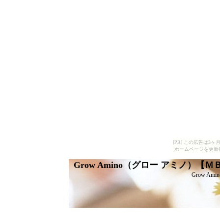
[PR] この広告は
ホームページを更新
Grow Amino（グロー アミノ）【
Grow A